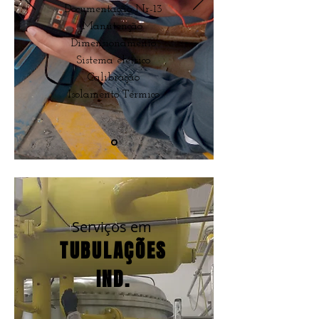
Documentação Nr-13
Manutenção
Dimensionamento
Sistema elétrico
Calibração
Isolamento Térmico
Serviços em
TUBULAÇÕES
IND.