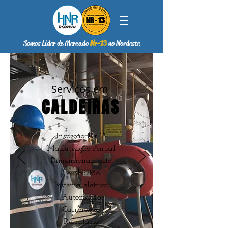
Somos Líder de Mercado
Nr-13
no Nordeste
Serviços em
CALDEIRAS
Inspeção Nr-13
Manutenção Anual
Dimensionamento
Combustão
Sistema elétrico
Automação
Calibração
Refratário