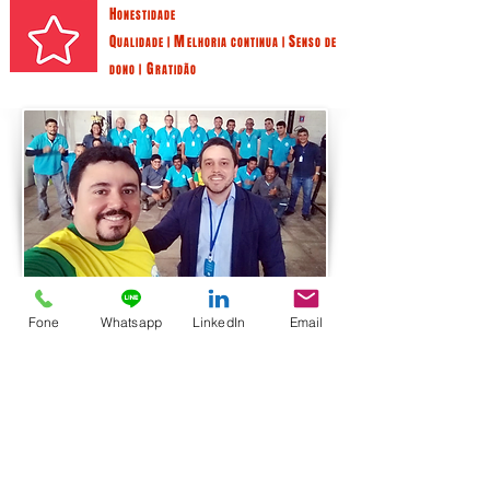
H
ONESTIDADE
Q
M
S
UALIDADE |
ELHORIA CONTINUA |
ENSO DE
G
DONO |
RATIDÃO
Fone
Whatsapp
LinkedIn
Email
HNR Engenharia Ltda
Rua Rio Tejipió, 268 Galpão
Cordeiro - Recife - PE
CEP: 50.721-640
Contato
Fone:
(81) 3251-9735
Celular:
(81) 9-9957-0291
|
(81) 9-9890-9624
E-mail 01:
Comercial@hnrengenharia.com