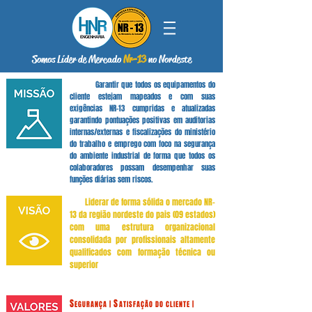
Somos Líder de Mercado
Nr-13
no Nordeste
Garantir que todos os equipamentos do
cliente estejam mapeados e com suas
exigências NR-13 cumpridas e atualizadas
garantindo pontuações positivas em auditorias
internas/externas e fiscalizações do ministério
do trabalho e emprego com foco na segurança
do ambiente industrial de forma que todos os
colaboradores possam desempenhar suas
funções diárias sem riscos.
Liderar de forma sólida o mercado NR-
13 da região nordeste do pais (09 estados)
com uma estrutura organizacional
consolidada por profissionais altamente
qualificados com formação técnica ou
superior
S
S
EGURANÇA |
ATISFAÇÃO DO CLIENTE |