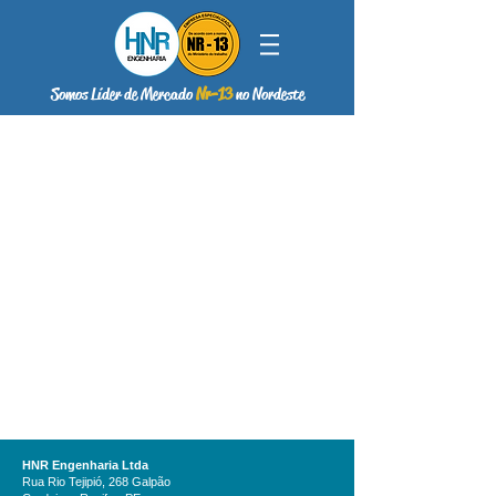
Somos Líder de Mercado
Nr-13
no Nordeste
HNR Engenharia Ltda
Rua Rio Tejipió, 268 Galpão