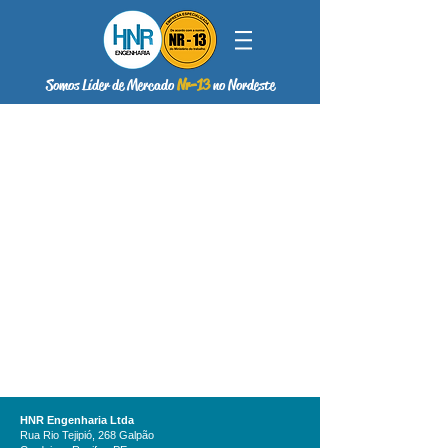
Somos Líder de Mercado
Nr-13
no Nordeste
HNR Engenharia Ltda
Rua Rio Tejipió, 268 Galpão