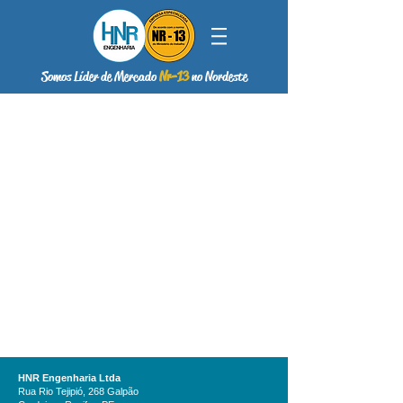
Somos Líder de Mercado
Nr-13
no Nordeste
HNR Engenharia Ltda
Rua Rio Tejipió, 268 Galpão