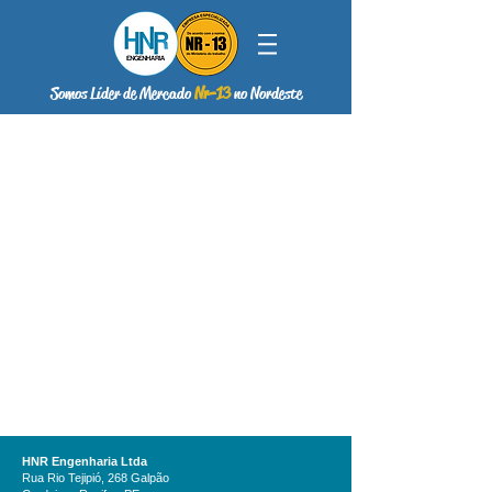
Somos Líder de Mercado
Nr-13
no Nordeste
HNR Engenharia Ltda
Rua Rio Tejipió, 268 Galpão