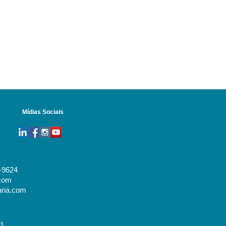
Mídias Sociais
0-9624
com
ria.com
os